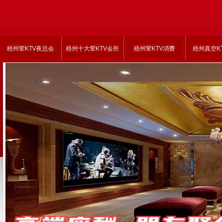
梧州荤KTV夜总会
梧州十大荤KTV会所
梧州荤KTV消费
梧州真空K